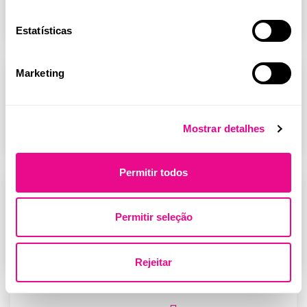
Tender Manager
Sintra
(m/f/x)
Estatísticas
Marketing
Channel Development
Sintra
Manager –
Parafarmácia &
Mostrar detalhes
eCommerce (m/f/x)
Permitir todos
Especialista em
Sintra
Bioinformática –
Permitir seleção
Unidade de Genómica
(m/f/x)
Rejeitar