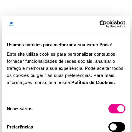
Usamos cookies para melhorar a sua experiência!
Este site utiliza cookies para personalizar conteúdos,
fornecer funcionalidades de redes sociais, analisar o
tráfego e melhorar a sua experiência. Pode aceitar todos
os cookies ou gerir as suas preferências. Para mais
Vagas em aberto
informações, consulte a nossa
Política de Cookies
.
Seleção
Estamos sempre à procura de novos talentos para a nossa equipa.
Necessários
de
Vê abaixo as nossas vagas em aberto e candidata-te!
consentimento
Preferências