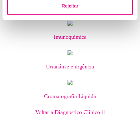
Rejeitar
Biologia Molecular
Imunoquímica
Urianálise e urgência
Cromatografia Líquida
Voltar a Diagnóstico Clínico