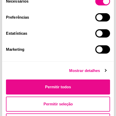
Necessários
de
consentimento
Preferências
Assistência técnica
Estatísticas
Marketing
Mostrar detalhes
Outros segmentos do
Permitir todos
Diagnóstico Clínico
Permitir seleção