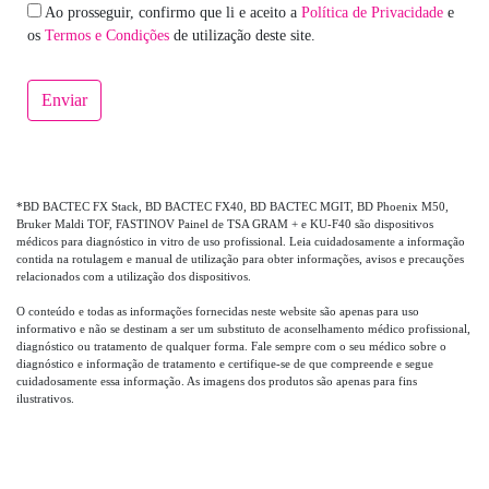
Ao prosseguir, confirmo que li e aceito a
Política de Privacidade
e
os
Termos e Condições
de utilização deste site.
Enviar
*
BD BACTEC FX
Stack
,
BD BACTEC FX40
,
BD BACTEC MGIT
,
BD Phoenix M50
,
Bruker
Maldi
TOF
,
FASTINOV Painel de TSA GRAM +
e
KU-F40
são
dispositivo
s
médico
s
para diagnóstico in vitro de uso profissional. Leia cuidadosamente a informação
contida na rotulagem e manual de utilização para obter informações, avisos e precauções
relacionados com a utilização dos dispositivos.
O conteúdo e todas as informações fornecidas neste website são apenas para uso
informativo e não se destinam a ser um substituto de aconselhamento médico profissional,
diagnóstico ou tratamento de qualquer forma. Fale sempre com o seu médico sobre o
diagnóstico e informação de tratamento e certifique-se de que compreende e segue
cuidadosamente essa informação. As imagens dos produtos são apenas para fins
ilustrativos.