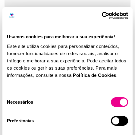
Illumina volta a ser reconhecida
entre as empresas mais sustentáveis
do mundo
Usamos cookies para melhorar a sua experiência!
Quilaban
Este site utiliza cookies para personalizar conteúdos,
fornecer funcionalidades de redes sociais, analisar o
tráfego e melhorar a sua experiência. Pode aceitar todos
os cookies ou gerir as suas preferências. Para mais
informações, consulte a nossa
Política de Cookies
.
Seleção
Necessários
de
consentimento
Preferências