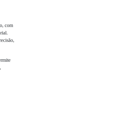
co, com
ial.
recisão,
rmite
,