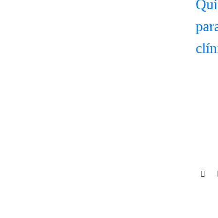
Qui
par
clín