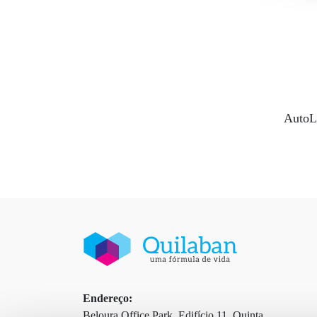
AutoL
Endereço:
Beloura Office Park, Edifício 11, Quinta