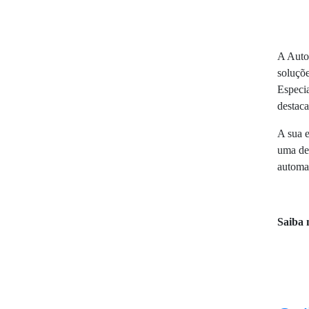
A Autob
soluçõe
Especia
destaca
A sua 
uma det
automaç
Saiba 