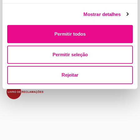
Mostrar detalhes
Endereço:
Permitir todos
Beloura Office Park, Edifício 11, Quinta da Beloura
2710-693 Sintra, Portugal
Permitir seleção
Contactos
Termos e Condições
Política de Privacidade
Política de Cookies
Rejeitar