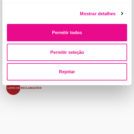
Mostrar detalhes
Endereço:
Permitir todos
Beloura Office Park, Edifício 11, Quinta da Beloura
2710-693 Sintra, Portugal
Permitir seleção
Contactos
Termos e Condições
Política de Privacidade
Política de Cookies
Rejeitar