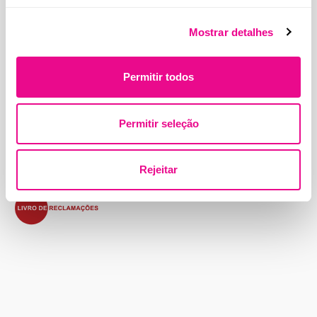
Mostrar detalhes
Endereço:
Permitir todos
Beloura Office Park, Edifício 11, Quinta da Beloura
2710-693 Sintra, Portugal
Permitir seleção
Contactos
Termos e Condições
Política de Privacidade
Política de Cookies
Rejeitar