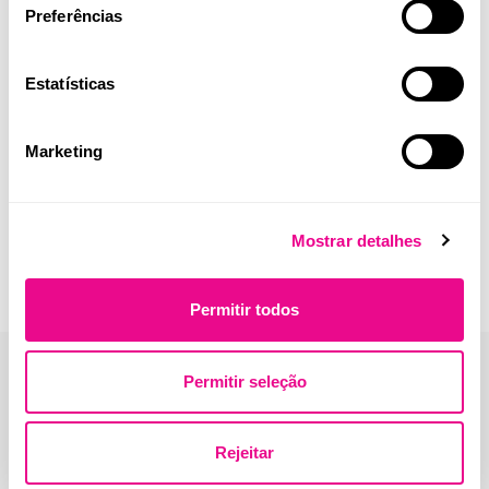
Fralda unissexo de incontinência – produto best seller da
Preferências
marca em Portugal.
Estatísticas
Marketing
Mostrar detalhes
Permitir todos
Permitir seleção
Rejeitar
Endereço: