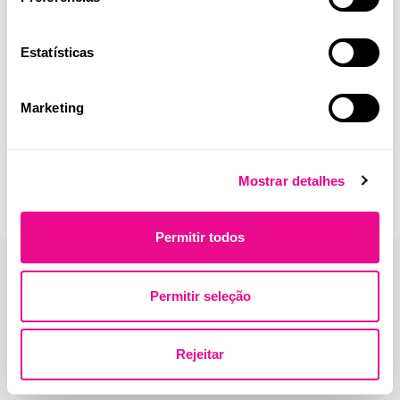
antibióticos de culturas microbiológicas
Estatísticas
Marketing
Mostrar detalhes
Permitir todos
Permitir seleção
Rejeitar
Endereço:
Beloura Office Park, Edifício 11, Quinta da Beloura