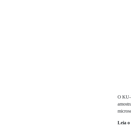
O KU-F
amostra
microsc
Leia o