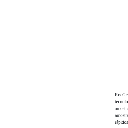
RocGen
tecnol
amostra
amostr
rápidos