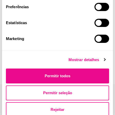
O Teste Rápido de Ferritina mede os níveis de ferritina no
Preferências
sangue, auxiliando na deteção de anemia por deficiência de
ferro.
Estatísticas
Marketing
Mostrar detalhes
Permitir todos
Permitir seleção
Rejeitar