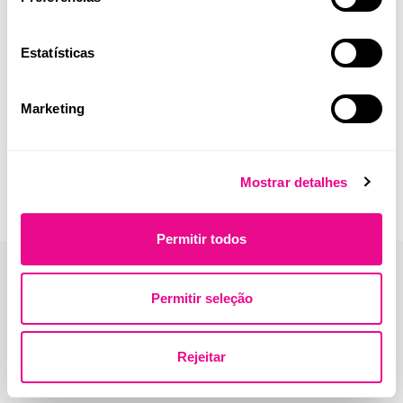
parâmetros numa única urianálise.
Estatísticas
Marketing
Mostrar detalhes
Permitir todos
Permitir seleção
Rejeitar
Endereço:
Beloura Office Park, Edifício 11, Quinta da Beloura