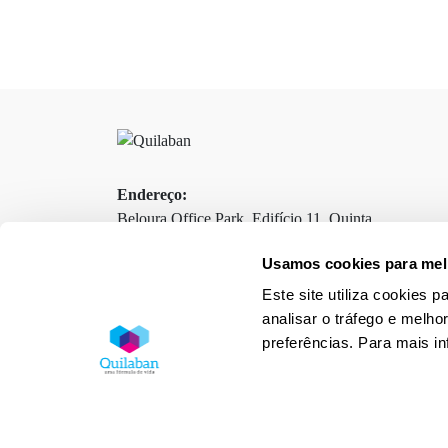
Endereço:
Beloura Office Park, Edifício 11, Quinta
da Beloura
Usamos cookies para melh
2710-693 Sintra, Portugal
Este site utiliza cookies 
analisar o tráfego e melho
preferências. Para mais i
Contactos
Termos e Condições
Política de Privacidade
Política de Cookies