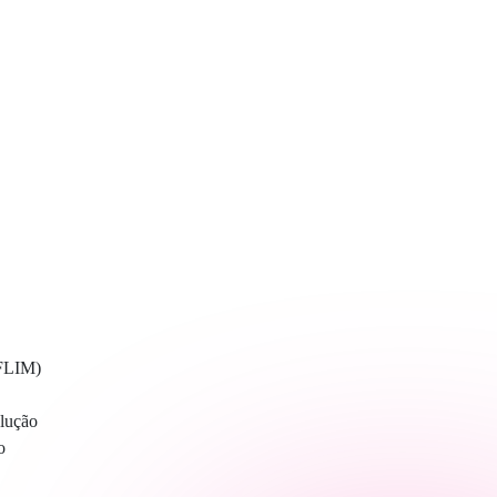
(FLIM)
olução
o