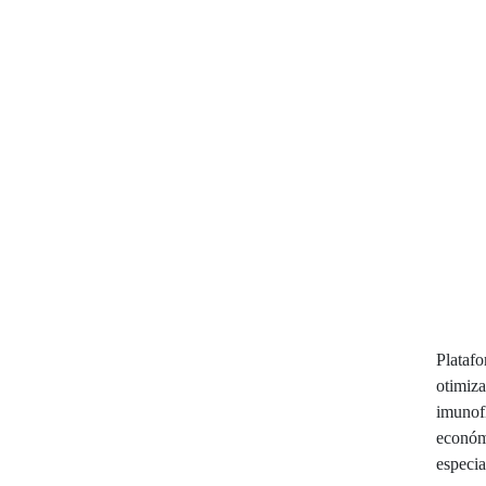
Plataf
otimiza
imunof
económ
especia