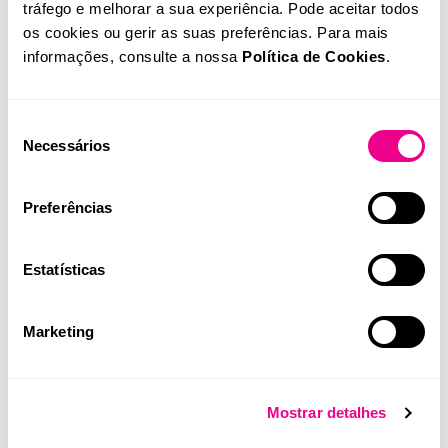
tráfego e melhorar a sua experiência. Pode aceitar todos
os cookies ou gerir as suas preferências. Para mais
informações, consulte a nossa
Política de Cookies
.
Illumina volta a ser reconhecida
Seleção
Necessários
entre as empresas mais sustentáveis
de
consentimento
do mundo
Preferências
Quilaban
Estatísticas
Marketing
Mostrar detalhes