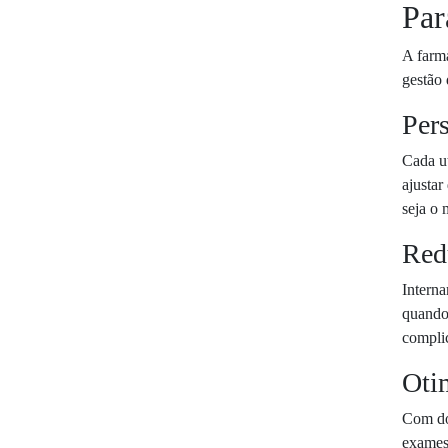
Par
A farma
gestão 
Pers
Cada u
ajustar
seja o 
Redu
Interna
quando
complic
Otim
Com dos
exames