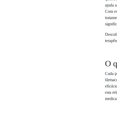
ajuda 
Com est
tratame
signifi
Descub
terapêu
O q
Cada pe
fármaco
eficáci
esta re
medica