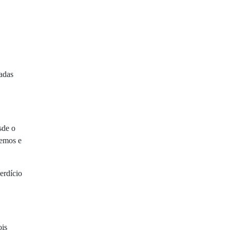
adas
sde o
vemos e
erdício
ois