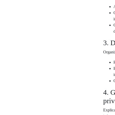
i
3. 
Organiz
4. 
pri
Explica