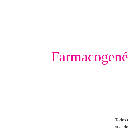
Farmacogenét
Todos o
quando