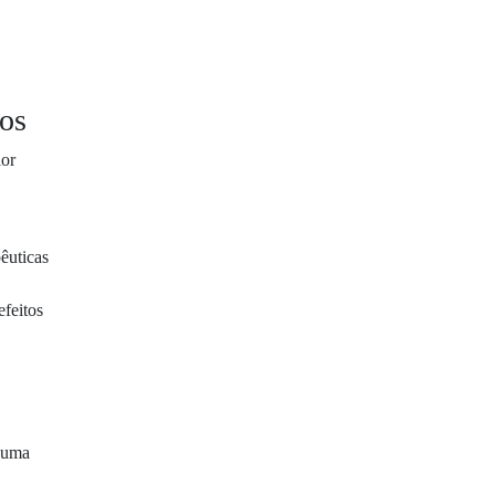
ios
ior
êuticas
efeitos
a uma