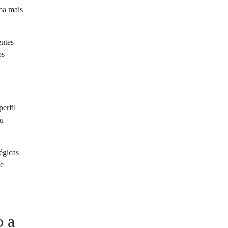
rma mais
entes
os
erfil
ou
égicas
de
o a