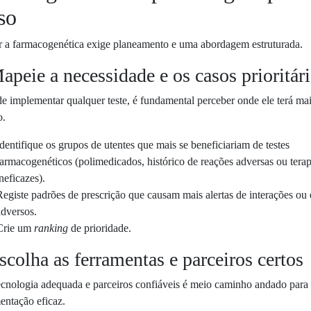
so
ar a farmacogenética exige planeamento e uma abordagem estruturada.
apeie a necessidade e os casos prioritár
e implementar qualquer teste, é fundamental perceber onde ele terá ma
o.
Identifique os grupos de utentes que mais se beneficiariam de testes
farmacogenéticos (polimedicados, histórico de reações adversas ou terap
neficazes).
Registe padrões de prescrição que causam mais alertas de interações ou 
adversos.
Crie um
ranking
de prioridade.
scolha as ferramentas e parceiros certos
tecnologia adequada e parceiros confiáveis é meio caminho andado par
entação eficaz.