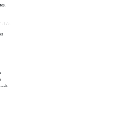
tos.
lidade.
es
m
a
studa