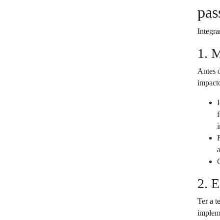
pas
Integr
1. M
Antes d
impact
i
2. E
Ter a 
implem