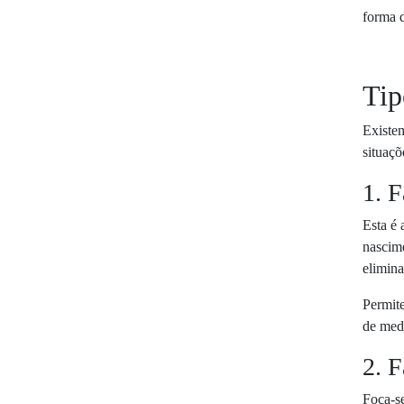
forma d
Tip
Existem
situaçõ
1. 
Esta é 
nascim
elimin
Permite
de medi
2. 
Foca-se