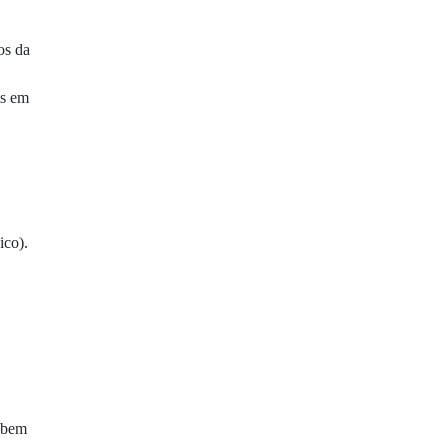
os da
os em
ico).
o bem