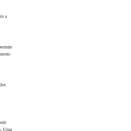
to a
permite
amento
ados
etir
s. Uma