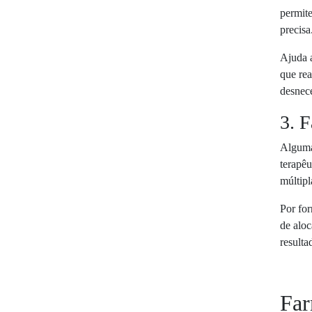
permite
precisa
Ajuda a
que rea
desnece
3. F
Algumas
terapê
múltipl
Por for
de aloc
resulta
Far