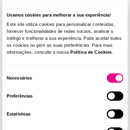
Redução de exames repetidos e
consultas desnecessárias
Usamos cookies para melhorar a sua experiência!
Este site utiliza cookies para personalizar conteúdos,
Os exames duplicados desperdiçam tempo e atrasam quem
fornecer funcionalidades de redes sociais, analisar o
precisa de atenção. Este indicador ajuda a otimizar rotinas,
tráfego e melhorar a sua experiência. Pode aceitar todos
libertar tempo da equipa e extrair informação decisiva de
os cookies ou gerir as suas preferências. Para mais
cada análise, sem passos redundantes.
informações, consulte a nossa
Política de Cookies
.
Satisfação de utentes e equipas
Ao acompanhar a experiência de quem usa e de quem
Seleção
recebe os cuidados, é possível perceber se a implementação
Necessários
de
está a funcionar na prática, e ajustar onde for necessário
consentimento
para que todos saiam a ganhar.
Preferências
Recolha feedback de forma simples e regular, perguntando
por exemplo: “De 0 a 10, quão satisfeito está com o
Estatísticas
acompanhamento e os resultados?”
Analise a distribuição das respostas para identificar áreas