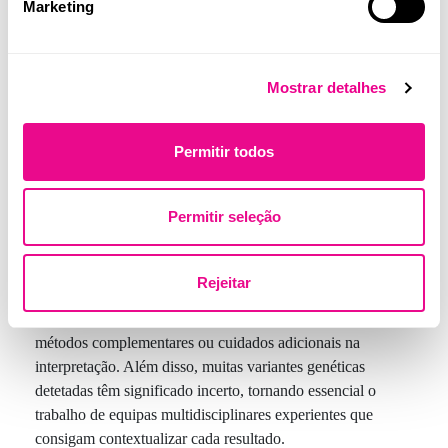
Marketing
fortes e pontos a melhorar, e conjugue com comentários
qualitativos para orientar decisões práticas.
Mostrar detalhes
Genómica aplicada: desafios
Permitir todos
e limitações
Apesar de todo o potencial da genómica aplicada, existem
Permitir seleção
vários desafios que devem ser considerados para que a sua
implementação seja eficaz e segura.
Rejeitar
Algumas regiões do genoma são mais difíceis de analisar, o
que pode levar a uma cobertura insuficiente e exigir
métodos complementares ou cuidados adicionais na
interpretação. Além disso, muitas variantes genéticas
detetadas têm significado incerto, tornando essencial o
trabalho de equipas multidisciplinares experientes que
consigam contextualizar cada resultado.