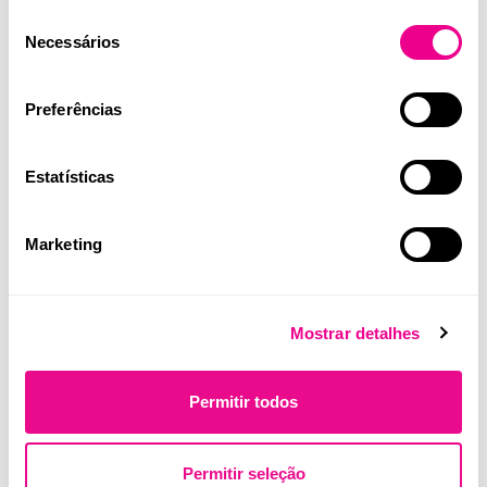
Quilaban
Seleção
Necessários
de
consentimento
Preferências
Estatísticas
Marketing
Mostrar detalhes
Permitir todos
Quilaban e RocGene percorrem o
país para promover inovação em
Permitir seleção