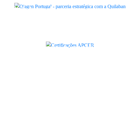
Quilaban
Quilaban reforça compromisso com
a qualidade, ambiente e segurança
no trabalho
Certificações
A satisfação dos nossos clientes e
fornecedores mantém-se em níveis
de excelência
Quilaban
Diagnóstico Genético Rápido: o que
Portugal está a perder
Artigo
5 anos de parceria entre a Quilaban