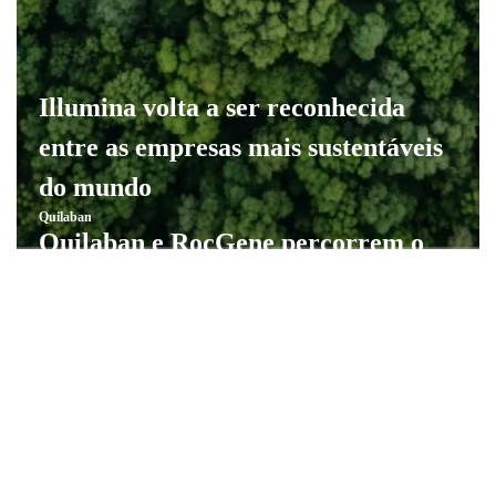
Illumina volta a ser reconhecida
entre as empresas mais sustentáveis
do mundo
Quilaban
Quilaban e RocGene percorrem o
país para promover inovação em
diagnóstico molecular rápido
Quilaban
Sessão de formação sobre
hemoculturas no Hospital do Outão
Quilaban