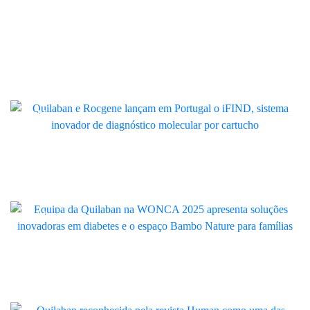
Artigo
Quilaban e RocGene trazem para
Portugal o iFIND, a nova geração de
diagnóstico molecular por cartucho
Quilaban
Quilaban marcou presença na
WONCA 2025 com soluções
inovadoras e espaço Bambo Nature
Quilaban
Quilaban distinguida como uma das
“Empresas de Excelência para
Trabalhar em Portugal 2025”