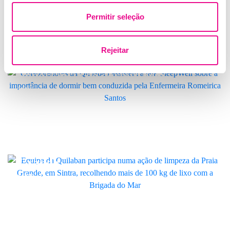
LINK
Permitir seleção
Rejeitar
Quilaban promove talk sobre a
importância de dormir bem
LINK
Colaboradores da Quilaban uniram-
se para ajudar a limpar a Praia
Grande
LINK
Cetonas: o que são, como funcionam
e como gerir