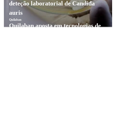
deteção laboratorial de Candida
auris
Quilaban
Quilaban aposta em tecnologias de
elevada resolução através de nova
parceria com a Waters
Quilaban
Quilaban integra a rede de empresas
parceiras do ACNUR
Quilaban
Quilaban instala sistema de
sequenciação Illumina NextSeq 2000
na Fundação Champalimaud
Quilaban