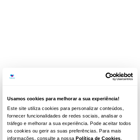
Quilaban assinala o Dia Mundial da
Diabetes com Círculo Azul
Quilaban
Diagnóstico molecular: o que é,
como usar e que resultados esperar
Artigo
Genómica aplicada: o que é e o que
Usamos cookies para melhorar a sua experiência!
muda nos métodos de diagnóstico
Este site utiliza cookies para personalizar conteúdos,
Artigo
fornecer funcionalidades de redes sociais, analisar o
tráfego e melhorar a sua experiência. Pode aceitar todos
os cookies ou gerir as suas preferências. Para mais
Farmacogenética: o que é, para que
informações, consulte a nossa
Política de Cookies
.