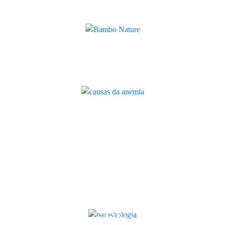
sustentáveis para recém-nascidos
Quilaban
Causas da anemia: quais as
principais e o que pode fazer
Artigo
Agora já pode receber os produtos
Bambo® Nature na mimobox
Quilaban
Parasitologia: o que é, porque é
importante e como melhora o
diagnóstico
Artigo
Quilaban disponibiliza nova