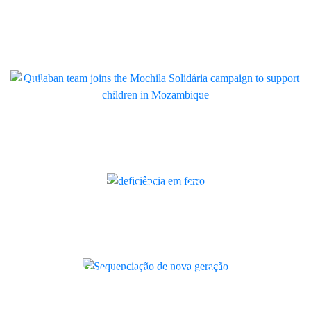
Quilaban associa-se à campanha
Mochila Solidária para apoiar
crianças em Moçambique
LINK
Da deficiência em ferro à anemia
ferropénica: como reforçar a
resposta na sua instituição
Artigo
Sequenciação de Nova Geração:
como melhorar o diagnóstico
genético na sua instituição
Artigo
Bambo Nature chegou ao Centro de
Pré e Pós-Parto com kits