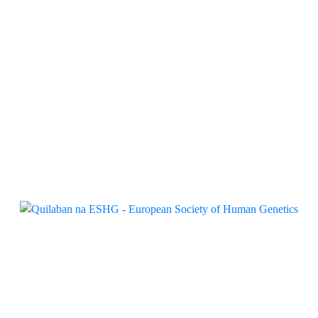
CMV
Quilaban
Quilaban e QIAGEN apresentam
novo painel Sepsis em visitas a
clientes
Quilaban
Quilaban acompanha evolução da
genética humana na ESHG
Quilaban
Bambo Nature promove workshop
sobre desfralde guiado pela criança
Quilaban
Quilaban junta-se à Fundação