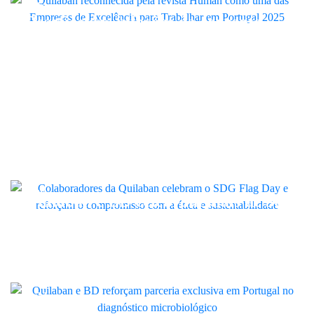
Quilaban
Desafios das infeções da corrente
sanguínea estiveram em debate na
Quilaban Academy
Quilaban
Quilaban celebra sustentabilidade
no SDG Flag Day e reforça
compromisso interno com ética
LINK
Quilaban e BD celebram mais de 30
anos de parceria exclusiva em
Portugal no diagnóstico
microbiológico
Quilaban