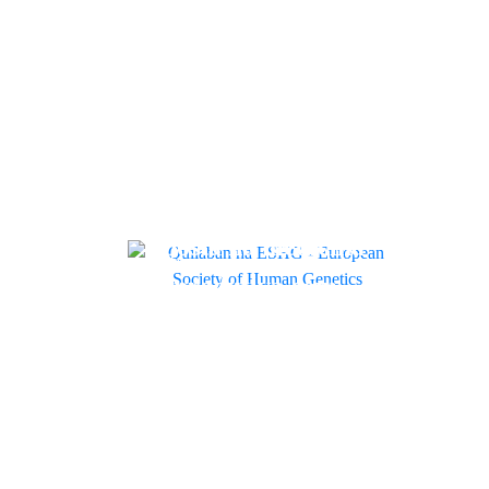
molecular com a
tu
Burning Rock
be
Ba
Quilaban
Arti
Quilaban
pr
acompanha evolução
so
da genética humana
gu
Quilaban reforça
na ESHG
Quil
aposta na medicina
Qu
Quilaban
reprodutiva com
ac
Quilaban promove
nova solução de
ev
sessão clínica sobre
Qu
diagnóstico genético
em
resposta imunitária
pr
Quilaban
Quil
ao Citomegalovírus
Co
em doentes
Po