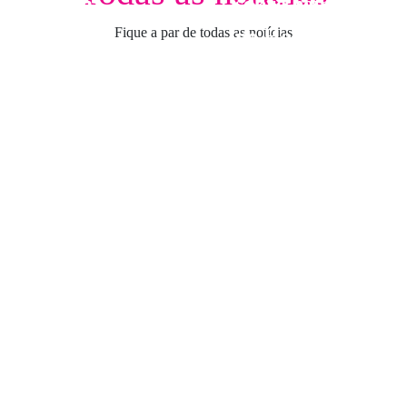
ovação em
sobre hemocultur
agnóstico
Fique a par de todas as notícias
no Hospital do
lecular rápido
Outão
aban
Quilaban
teste do pezinho
Quilaban promov
o identificou
segunda sessão
enças. Então está
clínica dedicada a