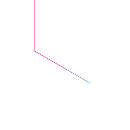
Qu
pe
pa