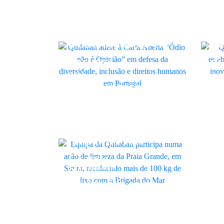
Carta Aberta contra
Di
o discurso de ódio e
pa
a discriminação em
in
Portugal
di
Quilaban
Quil
Colaboradores da
Ce
Quilaban uniram-se
co
para ajudar a
co
Arti
limpar a Praia
De
Grande
Quilaban
da
LINK
distinguida como
sa
uma das “Empresas
em
de Excelência para
Qu