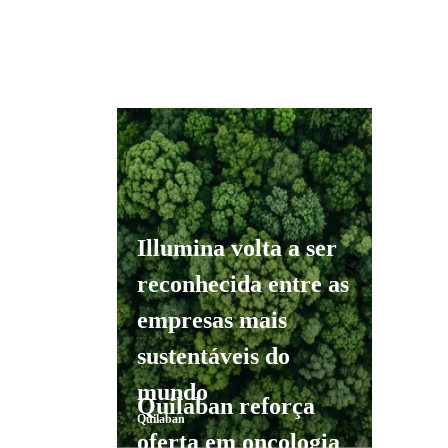
in
di
mo
Quil
Illumina volta a ser
reconhecida entre as
empresas mais
sustentáveis do
O 
mundo
Quilaban reforça
nã
Quilaban
oferta em oncologia
do