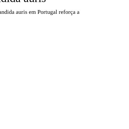
ndida auris em Portugal reforça a
o
Quilaban partilha