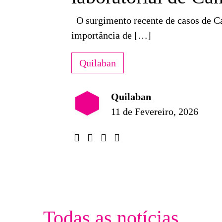
O surgimento recente de casos de Ca
importância de […]
Quilaban
Quilaban
11 de Fevereiro, 2026
ilaban e RocGene
rcorrem o país
ra promover
Sessão de formaçã
Todas as notícias