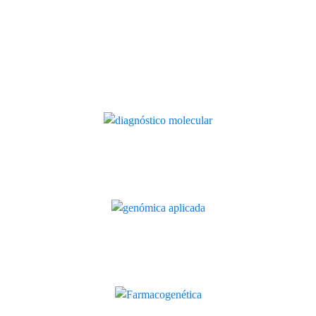
Diabetes com Círculo Azul
Quilaban
Diagnóstico molecular: o que é,
como usar e que resultados esperar
Artigo
Genómica aplicada: o que é e o que
muda nos métodos de diagnóstico
Artigo
Farmacogenética: o que é, para que
serve e como implementar
Artigo
Quilaban subscreve Carta Aberta