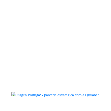
Bambo Nature oferece kits de
maternidade a famílias no Hospital
da Luz e Hospital Lusíadas
Quilaban
Assinatura da Carta Portuguesa
para Diversidade e Inclusão
Augma Group
Quilaban
Quilaban e QIAGEN reforçam
parceria estratégica em Portugal
Quilaban
Quilaban reforça compromisso com
a qualidade, ambiente e segurança