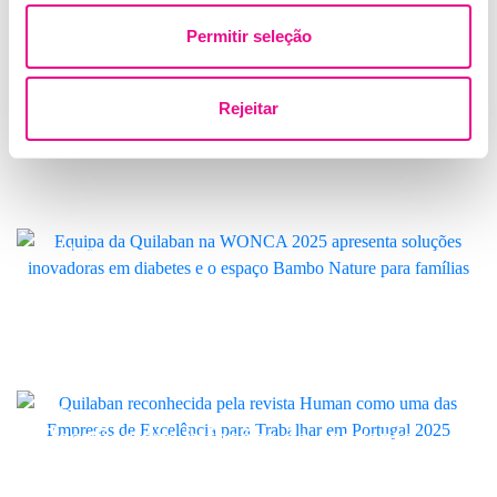
Portugal o iFIND, a nova geração de
Permitir seleção
diagnóstico molecular por cartucho
Quilaban
Rejeitar
Quilaban marcou presença na
WONCA 2025 com soluções
inovadoras e espaço Bambo Nature
Quilaban
Quilaban distinguida como uma das
“Empresas de Excelência para
Trabalhar em Portugal 2025”
Quilaban
Desafios das infeções da corrente
sanguínea estiveram em debate na