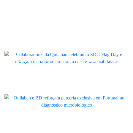
Quilaban Academy
Quilaban
Quilaban celebra sustentabilidade
no SDG Flag Day e reforça
compromisso interno com ética
LINK
Quilaban e BD celebram mais de 30
anos de parceria exclusiva em
Portugal no diagnóstico
microbiológico
Quilaban
Quilaban associa-se à campanha
Mochila Solidária para apoiar