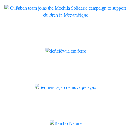
crianças em Moçambique
LINK
Da deficiência em ferro à anemia
ferropénica: como reforçar a
resposta na sua instituição
Artigo
Sequenciação de Nova Geração:
como melhorar o diagnóstico
genético na sua instituição
Artigo
Bambo Nature chegou ao Centro de
Pré e Pós-Parto com kits
sustentáveis para recém-nascidos
Quilaban