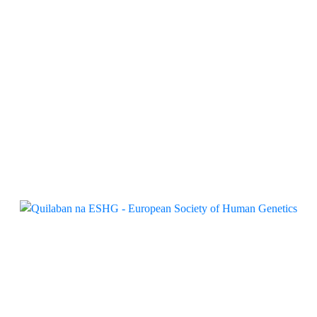
CMV
Quilaban
Quilaban e QIAGEN apresentam
novo painel Sepsis em visitas a
clientes
Quilaban
Quilaban acompanha evolução da
genética humana na ESHG
Quilaban
Bambo Nature promove workshop
sobre desfralde guiado pela criança
Quilaban
Quilaban junta-se à Fundação