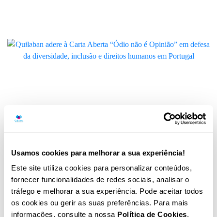
contra o discurso de ódio e a
discriminação em Portugal
Quilaban
Quilaban e Autobio Diagnostics
unem-se para reforçar a inovação no
diagnóstico clínico
Quilaban
Quilaban une-se para assinalar
Usamos cookies para melhorar a sua experiência!
Outubro Rosa
Este site utiliza cookies para personalizar conteúdos,
LINK
fornecer funcionalidades de redes sociais, analisar o
tráfego e melhorar a sua experiência. Pode aceitar todos
os cookies ou gerir as suas preferências. Para mais
informações, consulte a nossa
Política de Cookies
.