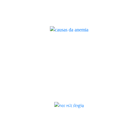
Causas da anemia: quais as
principais e o que pode fazer
Artigo
Agora já pode receber os produtos
Bambo® Nature na mimobox
Quilaban
Parasitologia: o que é, porque é
importante e como melhora o
diagnóstico
Artigo
Quilaban disponibiliza nova
tecnologia de PCR Digital para
diagnóstico mais rápido e preciso
Quilaban