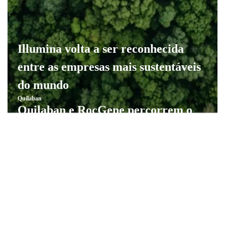
Illumina volta a ser reconhecida
entre as empresas mais sustentáveis
do mundo
Quilaban
Quilaban e RocGene percorrem o
país para promover inovação em
diagnóstico molecular rápido
Quilaban
Sessão de formação sobre
hemoculturas no Hospital do Outão
Quilaban