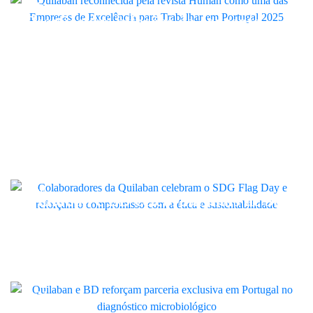
Quilaban
Desafios das infeções da corrente
sanguínea estiveram em debate na
Quilaban Academy
Quilaban
Quilaban celebra sustentabilidade
no SDG Flag Day e reforça
compromisso interno com ética
LINK
Quilaban e BD celebram mais de 30
anos de parceria exclusiva em
Portugal no diagnóstico
microbiológico
Quilaban