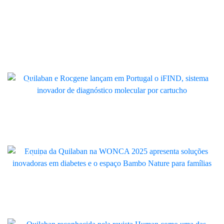
Artigo
Quilaban e RocGene trazem para
Portugal o iFIND, a nova geração de
diagnóstico molecular por cartucho
Quilaban
Quilaban marcou presença na
WONCA 2025 com soluções
inovadoras e espaço Bambo Nature
Quilaban
Quilaban distinguida como uma das
“Empresas de Excelência para
Trabalhar em Portugal 2025”