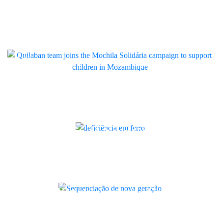
Quilaban associa-se à campanha
Mochila Solidária para apoiar
crianças em Moçambique
LINK
Da deficiência em ferro à anemia
ferropénica: como reforçar a
resposta na sua instituição
Artigo
Sequenciação de Nova Geração:
como melhorar o diagnóstico
genético na sua instituição
Artigo
Bambo Nature chegou ao Centro de
Pré e Pós-Parto com kits