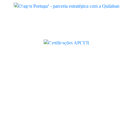
Quilaban
Quilaban reforça compromisso com
a qualidade, ambiente e segurança
no trabalho
Certificações
A satisfação dos nossos clientes e
fornecedores mantém-se em níveis
de excelência
Quilaban
Diagnóstico Genético Rápido: o que
Portugal está a perder
Artigo
5 anos de parceria entre a Quilaban