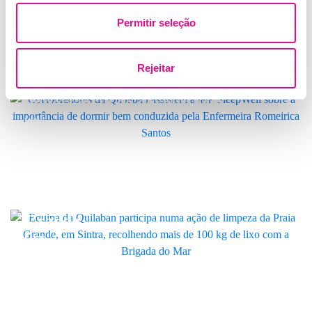
LINK
Permitir seleção
Rejeitar
Quilaban promove talk sobre a
importância de dormir bem
LINK
Colaboradores da Quilaban uniram-
se para ajudar a limpar a Praia
Grande
LINK
Cetonas: o que são, como funcionam
e como gerir