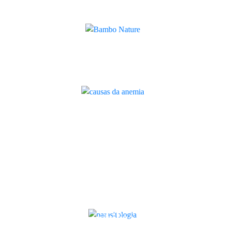
sustentáveis para recém-nascidos
Quilaban
Causas da anemia: quais as
principais e o que pode fazer
Artigo
Agora já pode receber os produtos
Bambo® Nature na mimobox
Quilaban
Parasitologia: o que é, porque é
importante e como melhora o
diagnóstico
Artigo
Quilaban disponibiliza nova