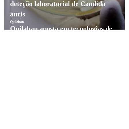
deteção laboratorial de Candida
auris
Quilaban
Quilaban aposta em tecnologias de
elevada resolução através de nova
parceria com a Waters
Quilaban
Quilaban integra a rede de empresas
parceiras do ACNUR
Quilaban
Quilaban instala sistema de
sequenciação Illumina NextSeq 2000
na Fundação Champalimaud
Quilaban