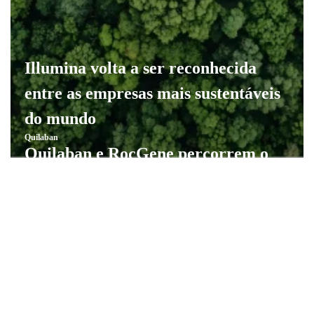
Illumina volta a ser reconhecida
entre as empresas mais sustentáveis
do mundo
Quilaban
Quilaban e RocGene percorrem o
país para promover inovação em
diagnóstico molecular rápido
Quilaban
Sessão de formação sobre
hemoculturas no Hospital do Outão
Quilaban