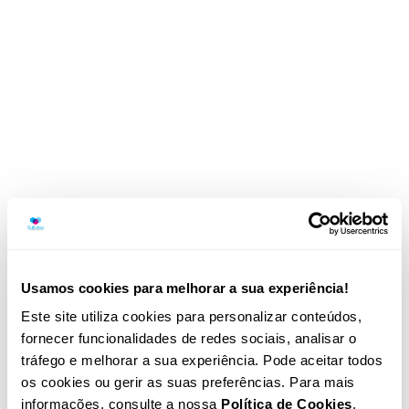
Quilaban assinala o Dia Mundial da
Diabetes com Círculo Azul
Quilaban
Diagnóstico molecular: o que é,
como usar e que resultados esperar
Artigo
Genómica aplicada: o que é e o que
Usamos cookies para melhorar a sua experiência!
muda nos métodos de diagnóstico
Este site utiliza cookies para personalizar conteúdos,
Artigo
fornecer funcionalidades de redes sociais, analisar o
tráfego e melhorar a sua experiência. Pode aceitar todos
os cookies ou gerir as suas preferências. Para mais
Farmacogenética: o que é, para que
informações, consulte a nossa
Política de Cookies
.