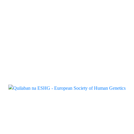
CMV
Quilaban
Quilaban e QIAGEN apresentam
novo painel Sepsis em visitas a
clientes
Quilaban
Quilaban acompanha evolução da
genética humana na ESHG
Quilaban
Bambo Nature promove workshop
sobre desfralde guiado pela criança
Quilaban
Quilaban junta-se à Fundação